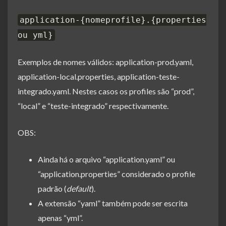
application-{nomeprofile}.{properties
ou yml}
Exemplos de nomes válidos: application-prod.yaml,
application-local.properties, application-teste-
integrado.yaml. Nestes casos os profiles são “prod”,
“local” e “teste-integrado” respectivamente.
OBS:
Ainda há o arquivo “application.yaml” ou
“application.properties” considerado o profile
padrão (
default
).
A extensão “yaml” também pode ser escrita
apenas “yml”.