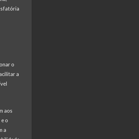
sfatória
onar o
cilitar a
vel
m aos
 e o
m a