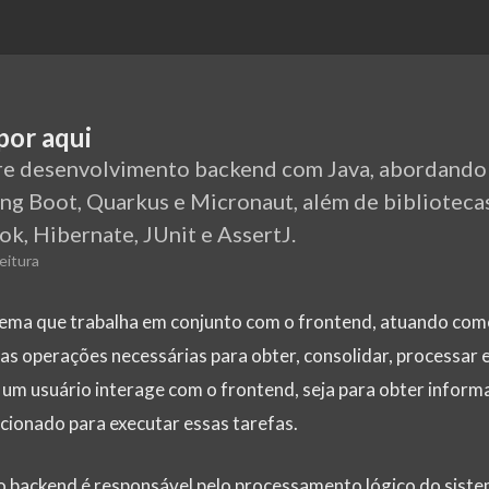
por aqui
bre desenvolvimento backend com Java, abordando
g Boot, Quarkus e Micronaut, além de biblioteca
k, Hibernate, JUnit e AssertJ.
eitura
stema que trabalha em conjunto com o frontend, atuando com
s operações necessárias para obter, consolidar, processar e 
um usuário interage com o frontend, seja para obter inform
acionado para executar essas tarefas.
o backend é responsável pelo processamento lógico do siste