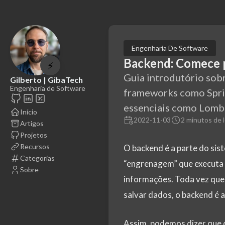
Engenharia De Software
Backend: Comece 
⚡
Guia introdutório so
Gilberto | GibaTech
Engenharia de Software
frameworks como Sprin
essenciais como Lombo
Início
2022-11-03
2 minutos de l
Artigos
Projetos
Recursos
O backend é a parte do si
Categorias
“engrenagem” que executa a
Sobre
informações. Toda vez que 
salvar dados, o backend é 
Assim, podemos dizer que 