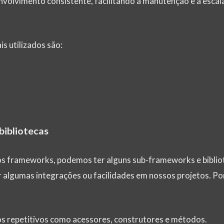
olvimento consistente, facilitando a manutenção e a escal
s utilizados são:
bibliotecas
os frameworks, podemos ter alguns sub-frameworks e biblio
ar algumas integrações ou facilidades em nossos projetos. P
os repetitivos como acessores, construtores e métodos.