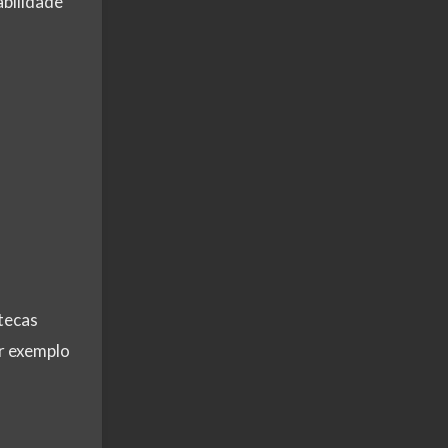
abilidade
tecas
or exemplo