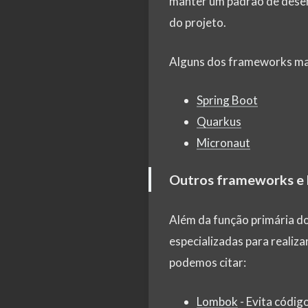
manter um padrão de desenv
do projeto.
Alguns dos frameworks mai
Spring Boot
Quarkus
Micronaut
Outros frameworks e 
Além da função primária d
especializadas para realiz
podemos citar:
Lombok
- Evita códig