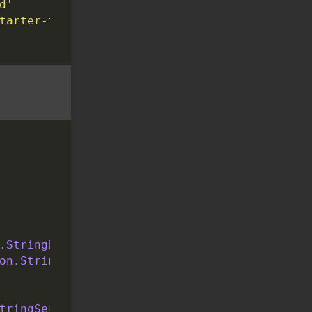
d'
tarter-test'
.StringDeserializer
on.StringDeserializer
tringSerializer