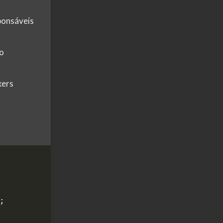
ponsáveis
o
kers
;