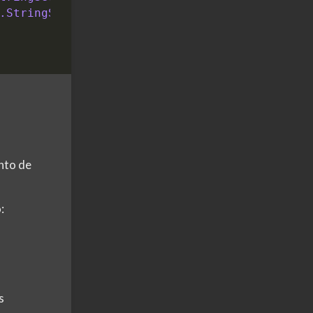
.StringSerializer
nto de
:
s