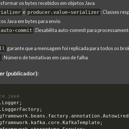
nsformar os bytes recebidos em objetos Java
e
: Classes res
rializer
producer.value-serializer
tos Java em bytes para envio
: Desabilita auto-commit para processament
-auto-commit
garante que a mensagem foi replicada para todos os bro
ll
: Número de tentativas em caso de falha
s
r (publicador):
ce.java
.Logger
;
.LoggerFactory
;
gframework.beans.factory.annotation.Autowired
gframework.kafka.core.KafkaTemplate
;