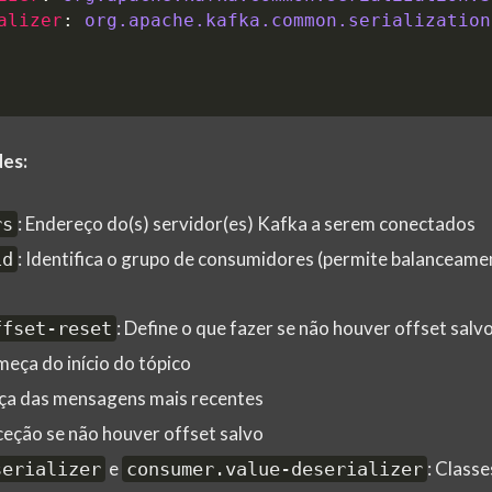
alizer
:
org.apache.kafka.common.serialization
des:
: Endereço do(s) servidor(es) Kafka a serem conectados
rs
: Identifica o grupo de consumidores (permite balanceame
id
: Define o que fazer se não houver offset salvo
ffset-reset
meça do início do tópico
ça das mensagens mais recentes
xceção se não houver offset salvo
e
: Classe
serializer
consumer.value-deserializer