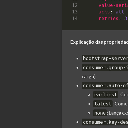
value-seri
acks
:
all
retries
:
3
Explicação das proprieda
bootstrap-serve
consumer.group-
carga)
consumer.auto-o
: Co
earliest
: Come
latest
: Lança e
none
consumer.key-de