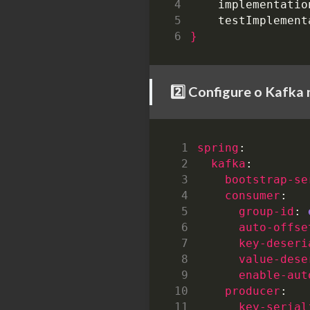
implementatio
testImplement
}
2️⃣ Configure o Kafka
spring
:
kafka
:
bootstrap-se
consumer
:
group-id
:
auto-offse
key-deseri
value-dese
enable-aut
producer
:
key-serial