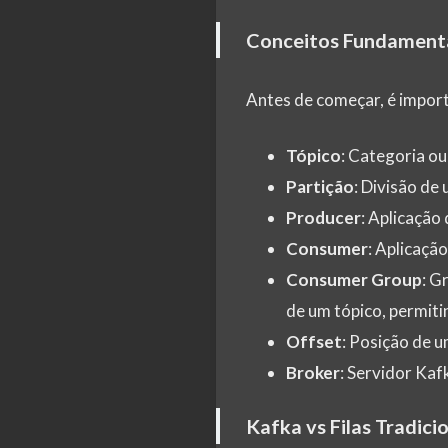
Conceitos Fundament
Antes de começar, é import
Tópico
: Categoria o
Partição
: Divisão de
Producer
: Aplicação
Consumer
: Aplicaçã
Consumer Group
: G
de um tópico, permiti
Offset
: Posição de 
Broker
: Servidor Ka
Kafka vs Filas Tradici