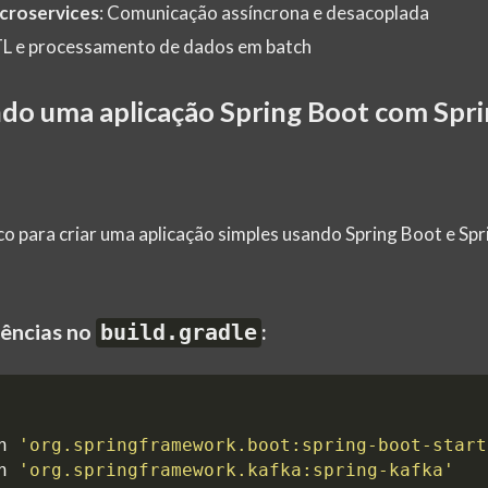
croservices
: Comunicação assíncrona e desacoplada
TL e processamento de dados em batch
ndo uma aplicação Spring Boot com Spr
co para criar uma aplicação simples usando Spring Boot e Spr
dências no
:
build.gradle
n
'org.springframework.boot:spring-boot-start
n
'org.springframework.kafka:spring-kafka'