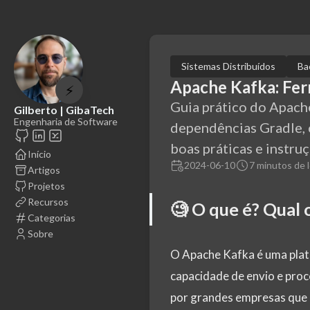
Sistemas Distribuídos
Ba
Apache Kafka: Fer
⚡
Guia prático do Apach
Gilberto | GibaTech
Engenharia de Software
dependências Gradle,
boas práticas e instru
Início
2024-06-10
7 minutos de l
Artigos
Projetos
Recursos
🧐 O que é? Qual 
Categorias
Sobre
O Apache Kafka é uma plata
capacidade de envio e proc
por grandes empresas que 