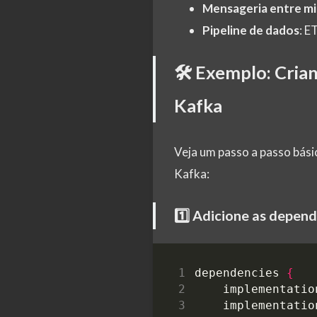
Mensageria entre mi
Pipeline de dados
: E
🛠️ Exemplo: Cria
Kafka
Veja um passo a passo bási
Kafka:
1️⃣ Adicione as depen
dependencies
{
implementatio
implementatio