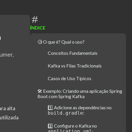
ÍNDICE
a
🧐 O que é? Qual o uso?
Conceitos Fundamentais
umer,
Kafka vs Filas Tradicionais
Casos de Uso Típicos
🛠️ Exemplo: Criando uma aplicação Spring
Boot com Spring Kafka
1️⃣ Adicione as dependências no
ra alta
:
build.gradle
utilizada
2️⃣ Configure o Kafka no
:
application.yml