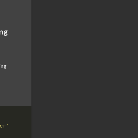
ing
ing
er'