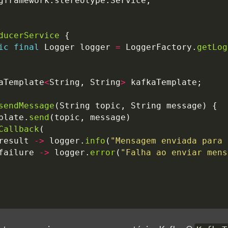
gframework.stereotype.Service
;
ducerService
{
ic
final
Logger
logger
=
LoggerFactory
.
getLog
aTemplate
<
String
,
String
>
kafkaTemplate
;
sendMessage
(
String
topic
,
String
message
)
{
plate
.
send
(
topic
,
message
)
Callback
(
result
->
logger
.
info
(
"Mensagem enviada para 
failure
->
logger
.
error
(
"Falha ao enviar mens