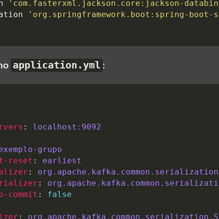
n
'com.fasterxml.jackson.core:jackson-databin
ation
'org.springframework.boot:spring-boot-s
 no
:
application.yml
rvers
:
localhost:9092
exemplo-grupo
t-reset
:
earliest
alizer
:
org.apache.kafka.common.serialization
rializer
:
org.apache.kafka.common.serializati
o-commit
:
false
izer
:
org.apache.kafka.common.serialization.S