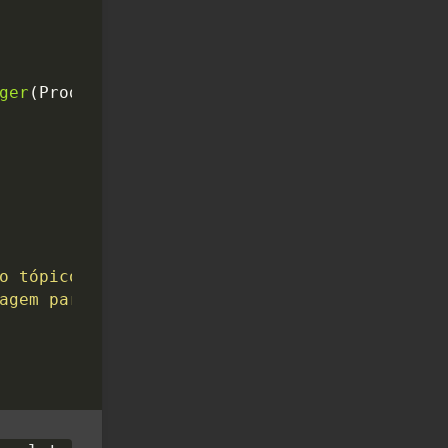
ger
(
ProducerService
.
class
);
o tópico {}: {}"
,
topic
,
message
),
agem para o tópico {}"
,
topic
,
failure
)