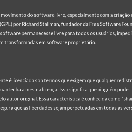
 movimento do software livre, especialmente com a criação 
(GPL) por Richard Stallman, fundador da Free Software Fou
o software permanecesse livre para todos os usuários, imped
m transformadas em software proprietário.
te é licenciada sob termos que exigem que qualquer redistr
antenha a mesma licença. Isso significa que ninguém pode r
lo autor original. Essa característica é conhecida como “shar
ssegura que as liberdades sejam perpetuadas em todas as ver