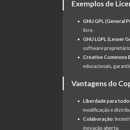
Exemplos de Lice
GNU GPL (General Pu
livre.
GNU LGPL (Lesser Ge
software proprietári
Creative Commons B
educacionais, garant
Vantagens do Cop
Liberdade para todo
modificação e distrib
Colaboração:
Incenti
inovação aberta.