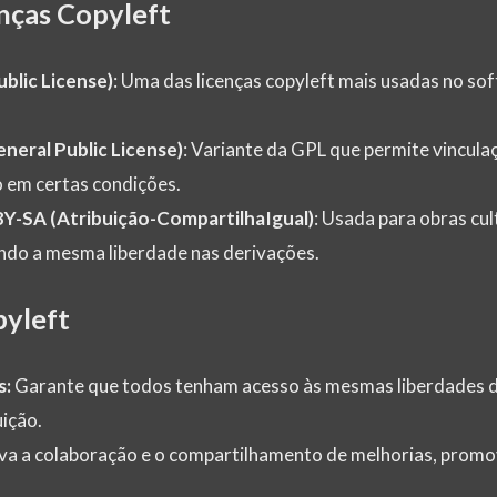
nças Copyleft
blic License)
: Uma das licenças copyleft mais usadas no so
neral Public License)
: Variante da GPL que permite vincul
o em certas condições.
Y-SA (Atribuição-CompartilhaIgual)
: Usada para obras cul
indo a mesma liberdade nas derivações.
yleft
s:
Garante que todos tenham acesso às mesmas liberdades d
uição.
va a colaboração e o compartilhamento de melhorias, prom