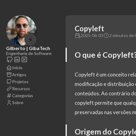
Copyleft
2025-06-03
2 minutos de l
⚡
Gilberto | GibaTech
O que é Copyleft
Engenharia de Software
Início
Copyleft é um conceito rela
Artigos
Projetos
modificação e distribuição 
Recursos
conteúdos. Ao contrário do 
Categorias
copyleft permite que qualq
Sobre
preservadas nas versões mo
Origem do Copyl