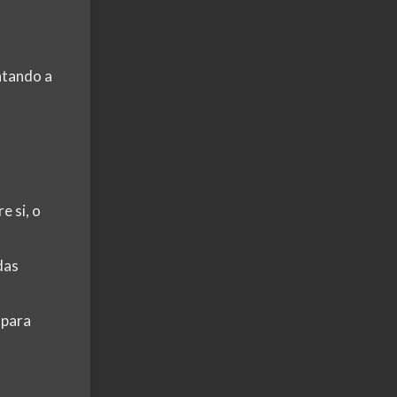
ntando a
e si, o
das
 para