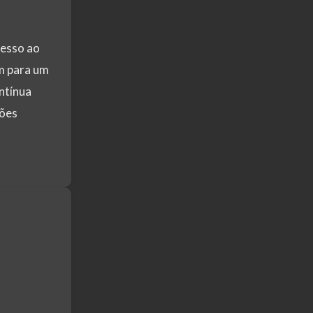
cesso ao
m para um
ntínua
sões