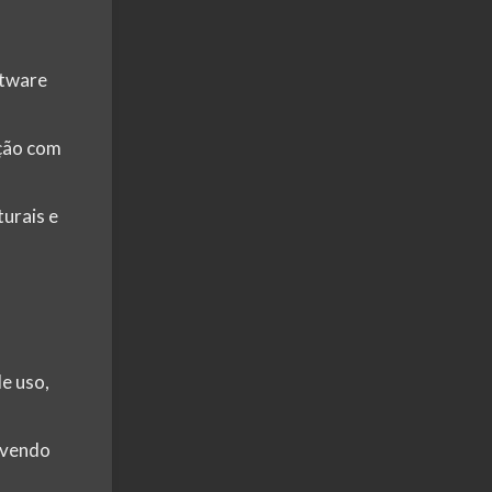
ftware
ação com
turais e
e uso,
ovendo