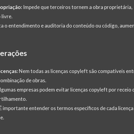
opriação:
Impede que terceiros tornem a obra proprietária,
livre.
ita o entendimento e auditoria do conteúdo ou código, aume
derações
icenças:
Nem todas as licenças copyleft são compatíveis entr
 combinação de obras.
gumas empresas podem evitar licenças copyleft por receio 
rtilhamento.
É importante entender os termos específicos de cada licença
e.