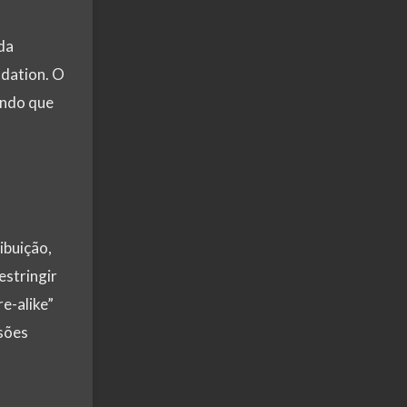
da
ndation. O
indo que
ibuição,
estringir
e-alike”
sões